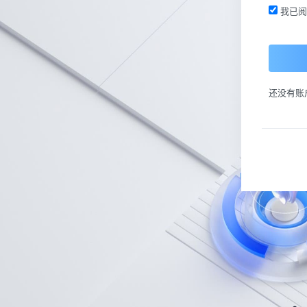
我已阅
还没有账户