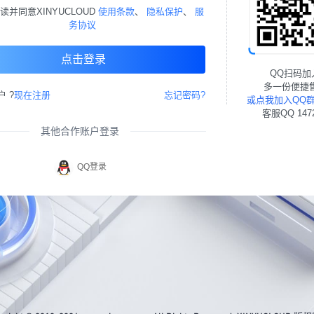
读并同意XINYUCLOUD
使用条款
、
隐私保护
、
服
务协议
点击登录
QQ扫码加
多一份便捷
 ?
现在注册
忘记密码?
或点我加入QQ群:2
客服QQ 1472
其他合作账户登录
QQ登录