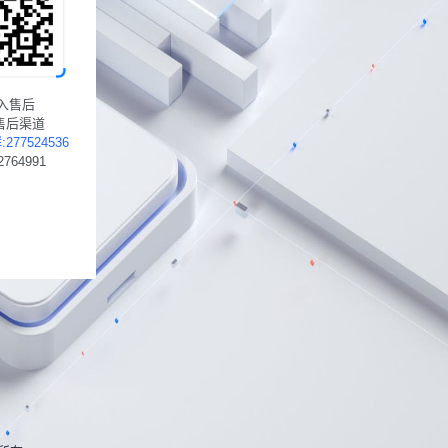
入售后
售后渠道
77524536
764991