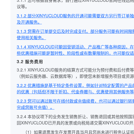
3.1.1 您可根据自身需求，自行通过XINYUCLOUD官
议等。
3.1.2 部分XINYUCLOUD服务的开通可能需要双方另
及开通服务。
3.1.3 您需在订单提交后及时完成支付。部分服务可能有时
使用相关服务。
3.1.4 XINYUCLOUD可能因营销活动、产品推广等各种原
些优惠措施可能是暂时性、阶段性或有数量限制的，也可能仅适
3.2 服务费用
3.2.1 XINYUCLOUD服务的结算方式可能分为预付费和
（例如云服务器、云数据库等），即使您未新增服务项目或资源
3.2.2 优惠措施是基于特定条件设置，例如针对特定配置的
的优惠（包括但不限于折扣、代金券赠与、优惠使用其他服务等
3.2.3 您可以通过账号在线付款或充值续费，也可以通过银行转
完成您账号充值）。
3.2.4 本协议项下的业务发生销售折让、销售退回或其他按照
回XINYUCLOUD已开具的发票或向税局递交需XINYUCL
（1）如果退票发生在发票开具当月且您尚未进行税务认证