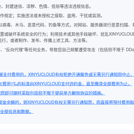
和安全、封建迷信、淫秽、色情、低俗等违法违规信息。
服务的操作规定；实施违法或未授权之接取、盗用、干扰或监测。
限于以病毒、木马、恶意代码、钓鱼等方式，对网站、服务器进行恶意扫描
系统配置或破坏系统安全的行为；利用技术或其他手段破坏、扰乱XINYUCLO
常运行，或者制作、发布、传播上述工具、方法等。
名代理”、“反向代理”等任何业务，导致您自己频繁遭受攻击（包括但不限于 DD
额支付费用的，XINYUCLOUD有权拒绝开通服务或无需另行通知而中
欠费用1‰的标准向XINYUCLOUD支付违约金，直至缴清全部费用为止。
另行通知您即可随时采取包括但不限于提前单方解除协议的措施。
的现金余额的，则XINYUCLOUD有权无需另行通知您，而直接将预付费
分或全部信息和数据。