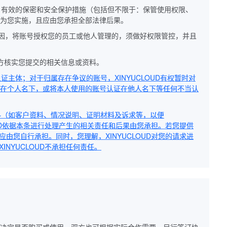
要、有效的保密和安全保护措施（包括但不限于：保管使用权限、
为您实施，且应由您承担全部法律后果。
原因，将账号授权您的员工或他人管理的，须做好权限管控，并且
第三方核实您提交的相关信息或资料。
证主体；对于归属存在争议的账号，XINYUCLOUD有权暂时对
证在个人名下，或将本人使用的账号认证在他人名下等任何不当认
资料（如客户资料、情况说明、证明材料及诉求等，以便
LOUD依据本条进行处理产生的相关责任和后果由您承担。若您提供
应由您自行承担。同时，您理解，XINYUCLOUD对您的请求进
INYUCLOUD不承担任何责任。