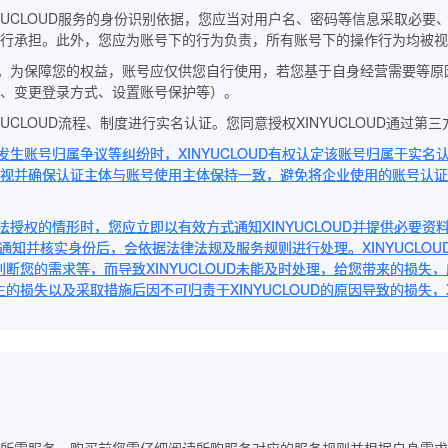
INYUCLOUD服务的身份识别依据，您应当对用户名、密码等信息采取必
行承担。此外，您应为账号下的行为负责，所有账号下的操作行为均被视
管理。为保障您的权益，账号应仅供您自行使用，若您基于自身经营需要等
、变更登录方式、设置账号保护等）。
YUCLOUD流程、制度进行实名认证。您同意授权XINYUCLOUD通过
生账号归属争议等纠纷时，XINYUCLOUD有权认定该账号归属于实名认
视并确保认证主体与账号使用主体保持一致，避免将企业使用的账号认
合法授权的情形时，您应立即以有效方式通知XINYUCLOUD并提供必要
您的有效通知并核实身份后，会依据法律法规及服务规则进行处理。XINYUC
判断您的需求等，而导致XINYUCLOUD未能及时处理，给您带来的损失，
的损失以及采取措施后因不可归责于XINYUCLOUD的原因导致的损失，X