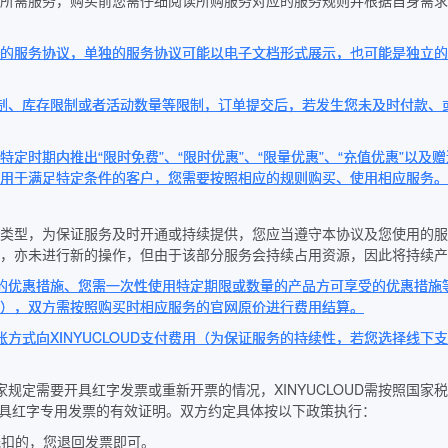
网在线选购所需服务，购买前您需仔细阅读所购服务对应的服务规则并根据自
行签订单独的服务协议，单独的服务协议可能以电子文档形式展示，也可能是
间限制、库存限制或者活动数量等限制，订单提交后，若发生您未及时付款
因，在特定时期内推出“限时免费”、“限时优惠”、“限量优惠”、“充值优惠”
用于满足特定条件的客户，您需要按照相应的规则购买、使用相应服务。
后付费等类型，为保证服务及时开通或持续提供，您应当遵守本协议及您使用的服
，亦未进行新的操作，但由于该部分服务会持续占用资源，因此将持续产
产品的优惠措施、您需一次性使用特定期限或数量的产品方可享受的优惠措
），双方需按照购买时相应服务的官网原价进行费用结算。
账方式向XINYUCLOUD支付费用（为保证服务的持续性，若您选择线下支
国家规定需要开具红字发票或重新开票的情况，XINYUCLOUD需按照
OUD开具红字专用发票的有效证明。双方约定具体按以下政策执行：
抵扣的，您退回发票即可。