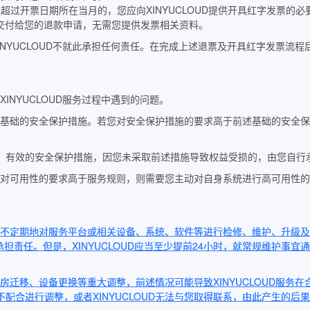
超过开票日期所在当月的，您应向XINYUCLOUD提供开具红字发票的
尚未交付给您的退款申请，无需您提供发票相关资料。
YUCLOUD不就此承担任何责任。在完成上述退票及开具红字发票流程后
用XINYUCLOUD服务过程中遇到的问题。
设备等采取基础的安全保护措施。若您对安全保护措施的要求高于前述基础的
要的、有效的安全保护措施，因您未采取前述措施导致权益受损的，由您自行
。如果您对可用性的要求高于服务规则，则需要您主动对自身系统进行高可用性的
权定期或不定期地对服务平台或相关设备、系统、软件等进行检修、维护、升级及优
您承担责任。但是，XINYUCLOUD应当至少提前24小时，就常规维护
进行机房迁移、设备更换等重大调整，前述情况可能导致XINYUCLOUD服务
您不配合进行调整，或者XINYUCLOUD无法与您取得联系，由此产生的后