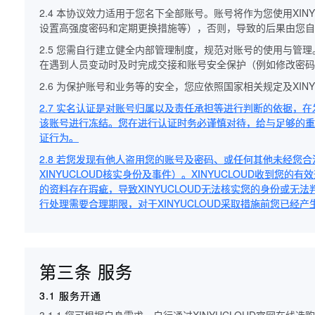
2.4 本协议效力适用于您名下全部账号。账号将作为您使用X
设置高强度密码和定期更换措施等），否则，导致的后果由您自
2.5 您需自行建立健全内部管理制度，规范对账号的使用与
在遇到人员变动时及时完成交接和账号安全保护（例如修改密码
2.6 为保护账号和业务等的安全，您应依照国家相关规定及XIN
2.7 实名认证是对账号归属以及责任承担等进行判断的依据，在发
该账号进行冻结。您在进行认证时务必谨慎对待，给与足够的重
证行为。
2.8 若您发现有他人盗用您的账号及密码、或任何其他未经您
XINYUCLOUD核实身份及事件）。XINYUCLOUD收到
的资料存在瑕疵，导致XINYUCLOUD无法核实您的身份或无法
行处理需要合理期限，对于XINYUCLOUD采取措施前您已经产生
第三条 服务
3.1 服务开通