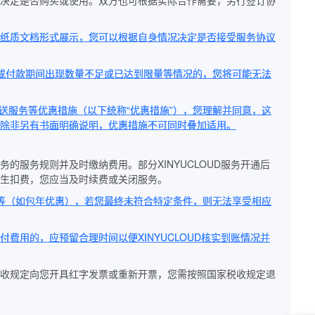
身需求决定是否购买或使用。双方也可根据实际合作需要，另行签订协
独立的纸质文档形式展示，您可以根据自身情况决定是否接受服务协议
、或付款期间出现数量不足或已达到限量等情况的，您将可能无法
以及赠送服务等优惠措施（以下统称“优惠措施”），您理解并同意，这
除非另有书面明确说明，优惠措施不可同时叠加适用。
务的服务规则并及时缴纳费用。部分XINYUCLOUD服务开通后
生扣费，您应当及时续费或关闭服务。
施等（如包年优惠），若您最终未符合特定条件，则无法享受相应
付费用的，应预留合理时间以便XINYUCLOUD核实到账情况并
国家税收规定向您开具红字发票或重新开票，您需按照国家税收规定退