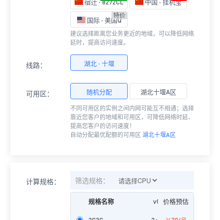
宿迁 · 8272CL
中国 · 挂机宝
特价
国际 · 美国Q
建议选择距离您业务更近的地域，可以降低网络
延时，提高访问速度。
湖北 · 十堰
线路：
随机分配
湖北十堰A区
可用区：
不同可用区的实例之间内网可能互不相通；选择
靠近您客户的地域和可用区，可降低网络时延、
提高您客户的访问速度！
自动分配最优配额的可用区
湖北十堰A区
筛选规格：
计算规格：
规格名称
vCPU
价格预估
内存
2C2G
2 vCPU
￥70
2GiB
2