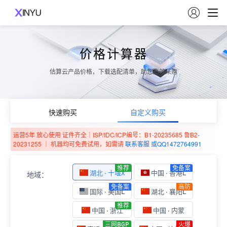

价格计算器
估算云产品价格，下载选配清单，助您高效采购
快速购买
自定义购买
运营5年 放心使用 证件齐全｜ISP/IDC/ICP编号：B1-20235685 鲁B2-
20231255 ｜ 机器均可免费试用，如需请
联系客服 或QQ1472764991
推荐
免备案
湖北 · 十堰X
中国 · 香港L
地域：
免备案
高防
国际 · 美国L
湖北 · 襄阳L
推荐
中国 · 浙江
中国 · 内蒙
三网BGP
火爆