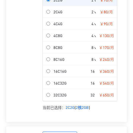
/月
2C4G
2 vCPU
￥80
4GiB
2
/月
4C4G
4 vCPU
￥90
4GiB
2
/月
4C8G
4 vCPU
￥130
8GiB
2
/月
8C8G
8 vCPU
￥170
8GiB
2
/月
8C16G
8 vCPU
￥240
16GiB
2
/月
16C16G
16 vCPU
￥360
16GiB
2
/月
16C32G
16 vCPU
￥540
32GiB
2
/月
32C32G
32 vCPU
￥650
32GiB
2
/月
当前已选择：
2C2G
(
2核
2GB
)