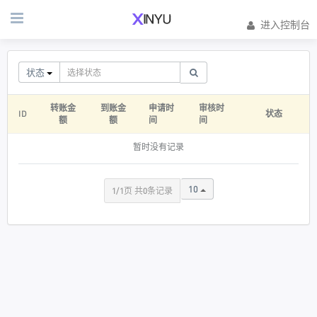
进入控制台
状态
转账金
到账金
申请时
审核时
ID
状态
额
额
间
间
暂时没有记录
10
1/1页 共0条记录