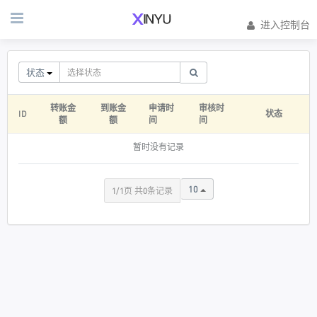
进入控制台
状态
转账金
到账金
申请时
审核时
ID
状态
额
额
间
间
暂时没有记录
10
1/1页 共0条记录