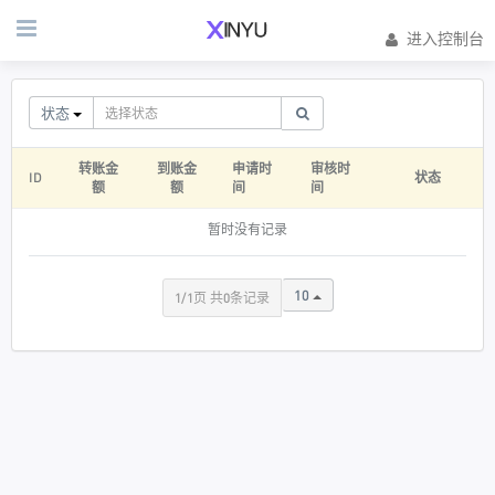
进入控制台
状态
转账金
到账金
申请时
审核时
ID
状态
额
额
间
间
暂时没有记录
10
1/1页 共0条记录