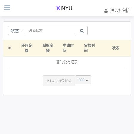
进入控制台
状态
转账金
到账金
申请时
审核时
ID
状态
额
额
间
间
暂时没有记录
500
1/1页 共0条记录