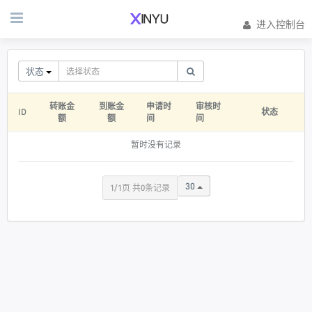
进入控制台
状态
转账金
到账金
申请时
审核时
ID
状态
额
额
间
间
暂时没有记录
30
1/1页 共0条记录