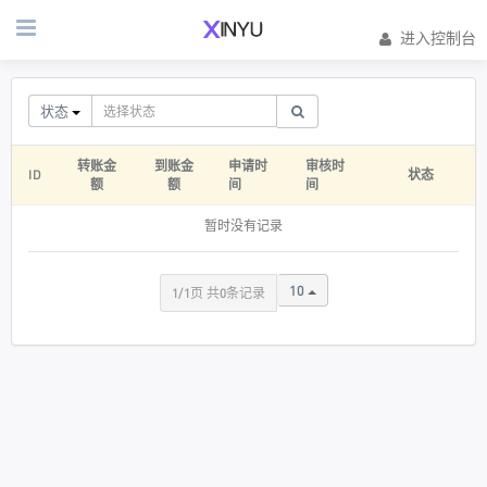
进入控制台
状态
转账金
到账金
申请时
审核时
ID
状态
额
额
间
间
暂时没有记录
10
1/1页 共0条记录