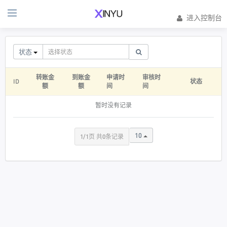
进入控制台
状态
转账金
到账金
申请时
审核时
ID
状态
额
额
间
间
暂时没有记录
10
1/1页 共0条记录