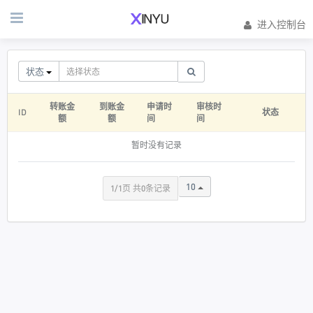
进入控制台
状态
转账金
到账金
申请时
审核时
ID
状态
额
额
间
间
暂时没有记录
10
1/1页 共0条记录