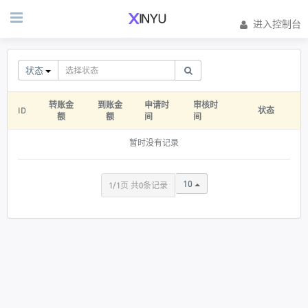
进入控制台
状态
转账金
到账金
申请时
审核时
ID
状态
额
额
间
间
暂时没有记录
10
1/1页 共0条记录