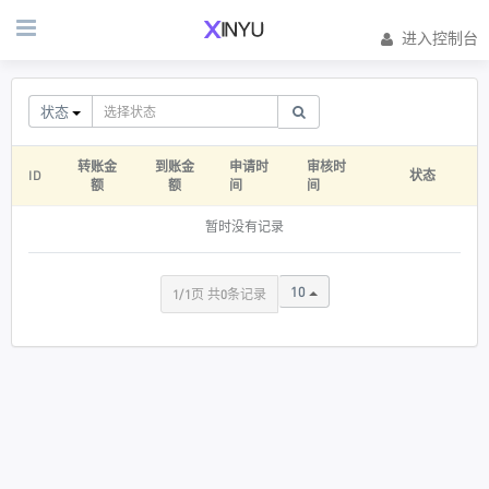
进入控制台
状态
转账金
到账金
申请时
审核时
ID
状态
额
额
间
间
暂时没有记录
10
1/1页 共0条记录