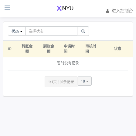
进入控制台
状态
转账金
到账金
申请时
审核时
ID
状态
额
额
间
间
暂时没有记录
10
1/1页 共0条记录