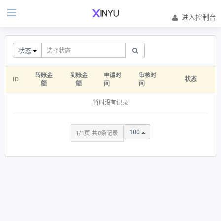
进入控制台
状态
转账金
到账金
申请时
审核时
ID
状态
额
额
间
间
暂时没有记录
100
1/1页 共0条记录