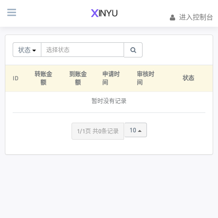
进入控制台
状态
转账金
到账金
申请时
审核时
ID
状态
额
额
间
间
暂时没有记录
10
1/1页 共0条记录