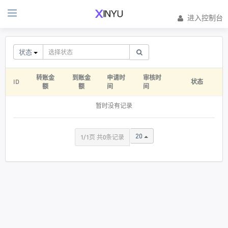
进入控制台
状态
转账金
到账金
申请时
审核时
ID
状态
额
额
间
间
暂时没有记录
20
1/1页 共0条记录