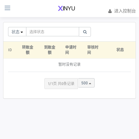
进入控制台
状态
转账金
到账金
申请时
审核时
ID
状态
额
额
间
间
暂时没有记录
500
1/1页 共0条记录