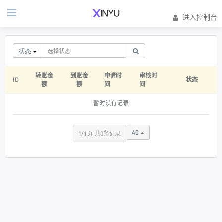
进入控制台
状态
转账金
到账金
申请时
审核时
ID
状态
额
额
间
间
暂时没有记录
40
1/1页 共0条记录