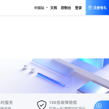
登录
中国站
文档
控制台
注册有礼
4小时服务
100倍故障赔偿
服务支持
打造一朵“透明可信”的云