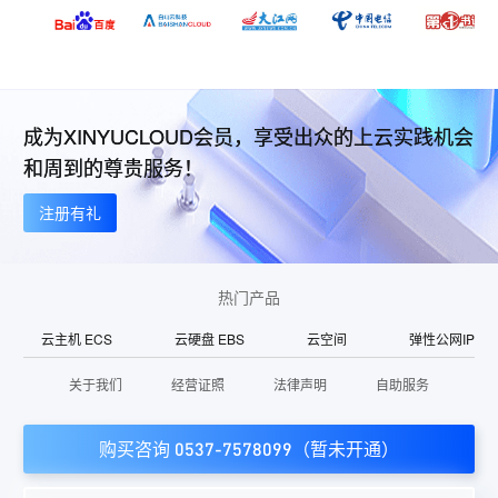
成为XINYUCLOUD会员，享受出众的上云实践机会
和周到的尊贵服务！
注册有礼
热门产品
云主机 ECS
云硬盘 EBS
云空间
弹性公网IP
关于我们
经营证照
法律声明
自助服务
购买咨询 0537-7578099（暂未开通）