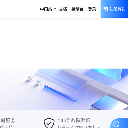
登录
中国站
文档
控制台
注册有礼
4小时服务
100倍故障赔偿
服务支持
打造一朵“透明可信”的云