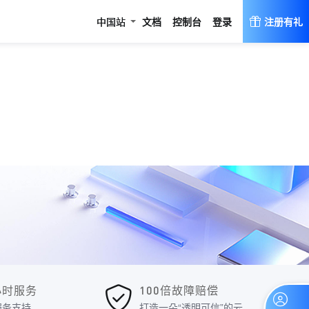
登录
中国站
文档
控制台
注册有礼
4小时服务
100倍故障赔偿
服务支持
打造一朵“透明可信”的云