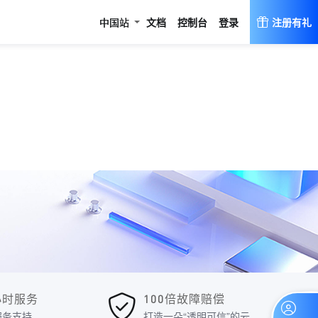
登录
中国站
文档
控制台
注册有礼
4小时服务
100倍故障赔偿
服务支持
打造一朵“透明可信”的云