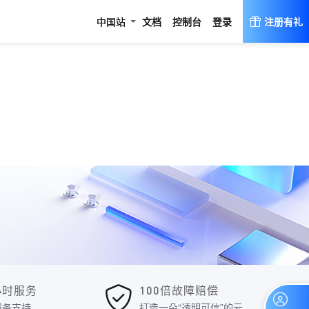
登录
中国站
文档
控制台
注册有礼
4小时服务
100倍故障赔偿
服务支持
打造一朵“透明可信”的云