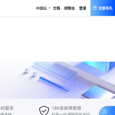
登录
中国站
文档
控制台
注册有礼
4小时服务
100倍故障赔偿
服务支持
打造一朵“透明可信”的云