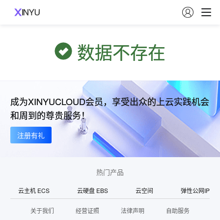

数据不存在
成为XINYUCLOUD会员，享受出众的上云实践机会
和周到的尊贵服务！
注册有礼
热门产品
云主机 ECS
云硬盘 EBS
云空间
弹性公网IP
关于我们
经营证照
法律声明
自助服务