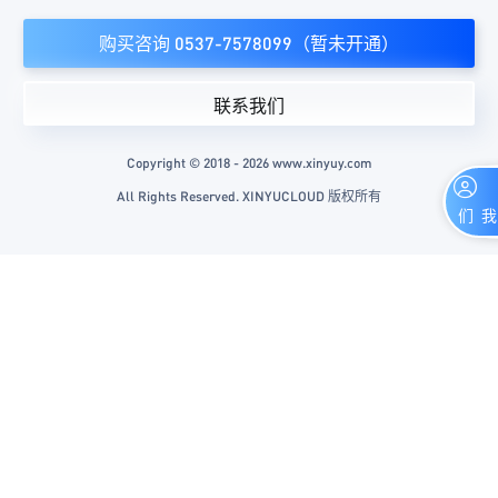
购买咨询 0537-7578099（暂未开通）
联系我们
Copyright © 2018 - 2026 www.xinyuy.com
All Rights Reserved. XINYUCLOUD 版权所有
联系我们