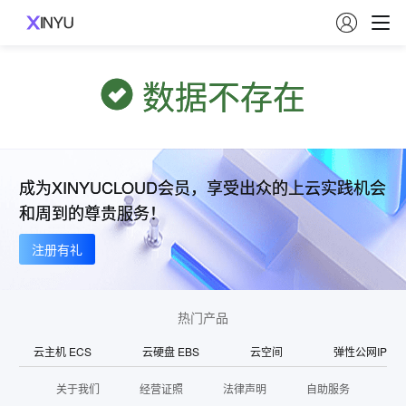

数据不存在
成为XINYUCLOUD会员，享受出众的上云实践机会
和周到的尊贵服务！
注册有礼
热门产品
云主机 ECS
云硬盘 EBS
云空间
弹性公网IP
关于我们
经营证照
法律声明
自助服务