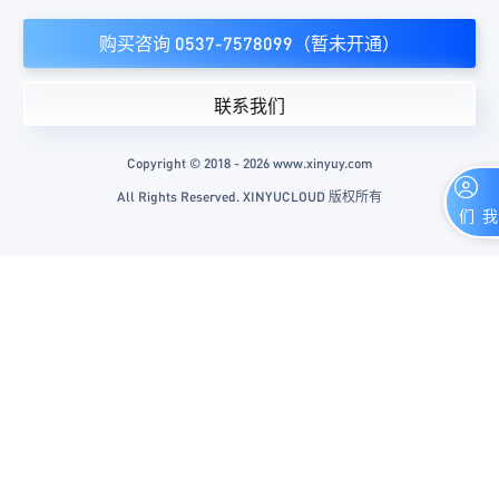
购买咨询 0537-7578099（暂未开通）
联系我们
Copyright © 2018 - 2026 www.xinyuy.com
All Rights Reserved. XINYUCLOUD 版权所有
联系我们