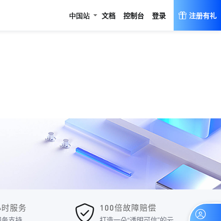
登录
中国站
文档
控制台
注册有礼
4小时服务
100倍故障赔偿
服务支持
打造一朵“透明可信”的云