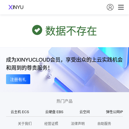

数据不存在
成为XINYUCLOUD会员，享受出众的上云实践机会
和周到的尊贵服务！
注册有礼
热门产品
云主机 ECS
云硬盘 EBS
云空间
弹性公网IP
关于我们
经营证照
法律声明
自助服务