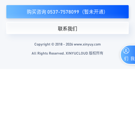
购买咨询 0537-7578099（暂未开通）
联系我们
Copyright © 2018 - 2026 www.xinyuy.com
All Rights Reserved. XINYUCLOUD 版权所有
联系我们