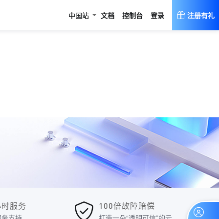
登录
中国站
文档
控制台
注册有礼
4小时服务
100倍故障赔偿
服务支持
打造一朵“透明可信”的云