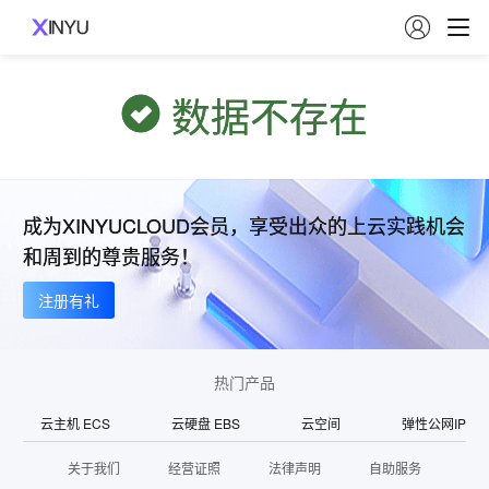

数据不存在
成为XINYUCLOUD会员，享受出众的上云实践机会
和周到的尊贵服务！
注册有礼
热门产品
云主机 ECS
云硬盘 EBS
云空间
弹性公网IP
关于我们
经营证照
法律声明
自助服务