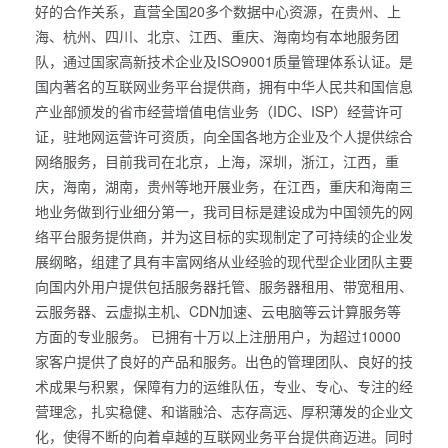
好的合作关系，直营全国20多个数据中心资源，在贵州、上
海、杭州、四川、北京、江西、重庆、海南均有本地服务团
队，通过国家高新技术企业及ISO9001质量管理体系认证。是
国内著名的互联网业务平台提供商，拥有中华人民共和国信息
产业部颁发的省市经营增值电信业务（IDC、ISP）经营许可
证，驻地网运营许可资质，向全国各地方企业及个人提供综合
网络服务，目前我司在北京，上海，深圳，浙江，江西，重
庆，海南，湖南，贵州等地开展业务，在江西，重庆和海南三
地业务做到行业细分第一，我司目标是建设成为中国领先的网
络平台服务提供商，并为这目标的实现制定了可持续的企业发
展纲略，组建了具有丰富网络从业经验的现代型企业团队主要
向国内外用户提供包括服务器托管、服务器租用、带宽租用、
云服务器、云虚拟主机、CDN加速、云电脑等云计算服务等
方面的专业服务。 已拥有十万以上注册用户，为超过10000
家客户提供了良好的产品和服务。出色的管理团队、良好的技
术成果与积累，保障有力的运维队伍，专业、专心、专注的经
营理念，扎实稳健、和谐融洽、志存高远、厚积薄发的企业文
化，使得不断的向着卓越的互联网业务平台提供商迈进。同时