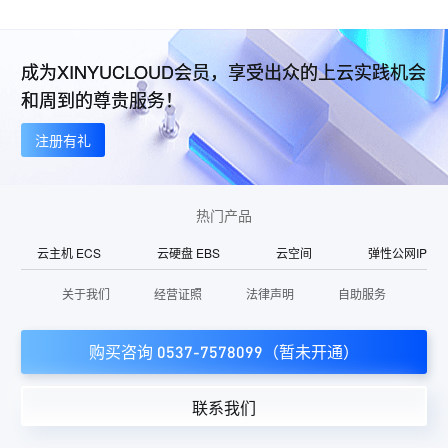
成为XINYUCLOUD会员，享受出众的上云实践机会
和周到的尊贵服务！
注册有礼
热门产品
云主机 ECS
云硬盘 EBS
云空间
弹性公网IP
关于我们
经营证照
法律声明
自助服务
购买咨询 0537-7578099（暂未开通）
联系我们