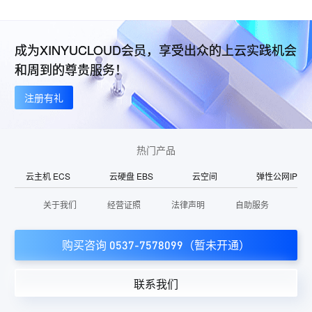
成为XINYUCLOUD会员，享受出众的上云实践机会
和周到的尊贵服务！
注册有礼
热门产品
云主机 ECS
云硬盘 EBS
云空间
弹性公网IP
关于我们
经营证照
法律声明
自助服务
购买咨询 0537-7578099（暂未开通）
联系我们