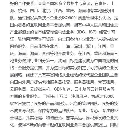
好的合作关系，直营全国20多个数据中心资源，在贵州、上
海、杭州、四川、北京、江西、重庆、海南均有本地服务团
队，通过国家高新技术企业及ISO9001质量管理体系认证。是
国内著名的互联网业务平台提供商，拥有中华人民共和国信息
产业部颁发的省市经营增值电信业务（IDC、ISP）经营许可
证，驻地网运营许可资质，向全国各地方企业及个人提供综合
网络服务，目前我司在北京，上海，深圳，浙江，江西，重
庆，海南，湖南，贵州等地开展业务，在江西，重庆和海南三
地业务做到行业细分第一，我司目标是建设成为中国领先的网
络平台服务提供商，并为这目标的实现制定了可持续的企业发
展纲略，组建了具有丰富网络从业经验的现代型企业团队主要
向国内外用户提供包括服务器托管、服务器租用、带宽租用、
云服务器、云虚拟主机、CDN加速、云电脑等云计算服务等
方面的专业服务。 已拥有十万以上注册用户，为超过10000
家客户提供了良好的产品和服务。出色的管理团队、良好的技
术成果与积累，保障有力的运维队伍，专业、专心、专注的经
营理念，扎实稳健、和谐融洽、志存高远、厚积薄发的企业文
化，使得不断的向着卓越的互联网业务平台提供商迈进。同时