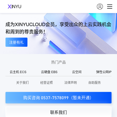

成为XINYUCLOUD会员，享受出众的上云实践机会
和周到的尊贵服务！
注册有礼
热门产品
云主机 ECS
云硬盘 EBS
云空间
弹性公网IP
关于我们
经营证照
法律声明
自助服务
购买咨询 0537-7578099（暂未开通）
联系我们