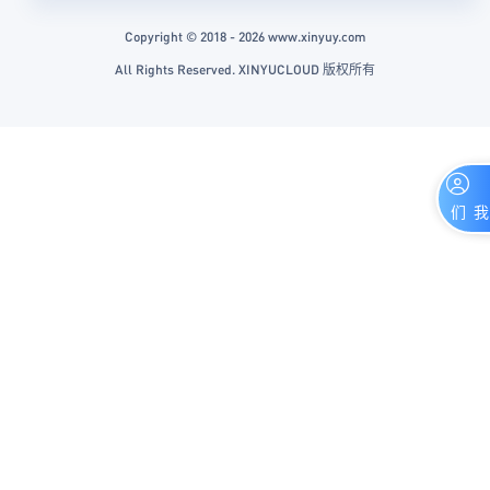
Copyright © 2018 - 2026 www.xinyuy.com
All Rights Reserved. XINYUCLOUD 版权所有
联系我们