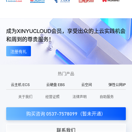
成为XINYUCLOUD会员，享受出众的上云实践机会
和周到的尊贵服务！
注册有礼
热门产品
云主机 ECS
云硬盘 EBS
云空间
弹性公网IP
关于我们
经营证照
法律声明
自助服务
购买咨询 0537-7578099（暂未开通）
联系我们