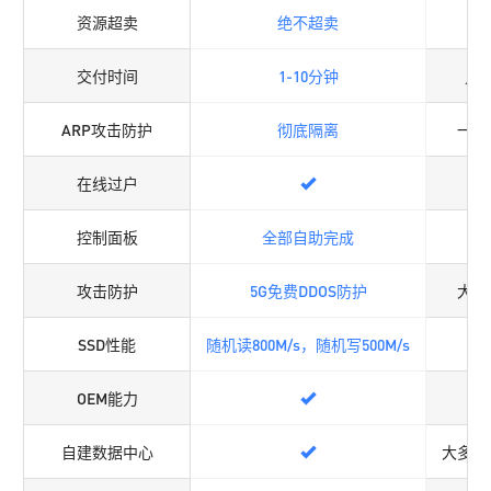
资源超卖
绝不超卖
超
交付时间
1-10分钟
几
ARP攻击防护
彻底隔离
一般
在线过户
控制面板
全部自助完成
攻击防护
5G免费DDOS防护
大多
SSD性能
随机读800M/s，随机写500M/s
5
OEM能力
自建数据中心
大多没