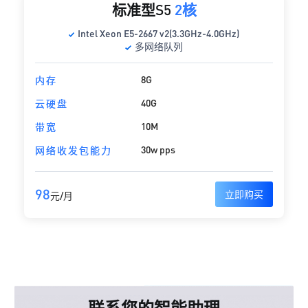
标准型S5
2核
Intel Xeon E5-2667 v2(3.3GHz-4.0GHz)
多网络队列
8G
内存
40G
云硬盘
10M
带宽
30w pps
网络收发包能力
98
立即购买
元/月
联系您的智能助理