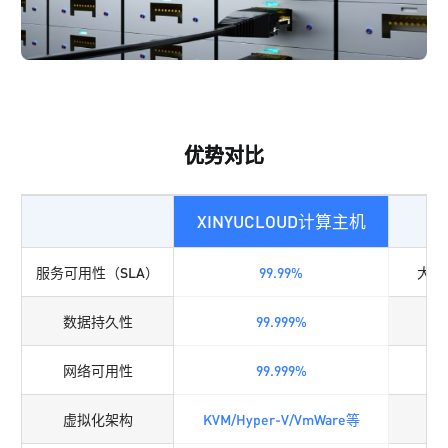
优势对比
XINYUCLOUD计算主机
其
服务可用性（SLA）
99.99%
大多9
数据持久性
99.999%
网络可用性
99.999%
虚拟化架构
KVM/Hyper-V/VmWare等